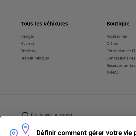
Tous les véhicules
Boutique
Ranger
Accessoires
Everest
Offres
Territory
Entreprise de Fl
Transit Minibus
Concessionaires
Réserver un Ess
SYNC4
Définir comment gérer votre vie 