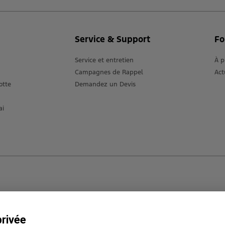
Service & Support
Fo
Service et entretien
À p
Campagnes de Rappel
Act
otte
Demandez un Devis
ai
privée