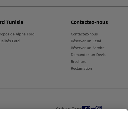
rd Tunisia
Contactez-nous
ropos de Alpha Ford
Contactez-nous
ualités Ford
Réserver un Essai
Réserver un Service
Demandez un Devis
Brochure
Reclámation
Suivre Ford