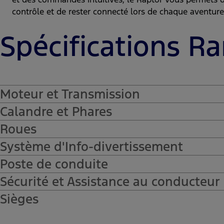
contrôle et de rester connecté lors de chaque aventure
Spécifications R
Moteur et Transmission
Calandre et Phares
-Diesel (l4) avec Bi-Turbo, 1996 cm3, 210 kW
Roues
-Calandre exclusive Raptor
Système d'Info-divertissement
-Pare-chocs performance spécial Raptor
-17 pouces, alliage tout-terrain
Poste de conduite
-Phares : Projecteurs Matrix LED à réglage a
-Unité centrale à écran tactile de 12 pouces
Sécurité et Assistance au conducteur
-Bluethoot, reconnaissance vocale, USB et 8 
-Conception spéciale Raptor avec palette au
Sièges
-SYNC 4 Ford Performance
-Climatisation automatique Bi-zone
-Airbags