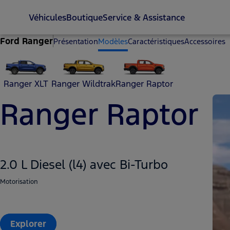
Véhicules
Boutique
Service & Assistance
Ford Ranger
Présentation
Modèles
Caractéristiques
Accessoires
Ranger XLT
Ranger Wildtrak
Ranger Raptor
Ranger Raptor
2.0 L Diesel (l4) avec Bi-Turbo
Motorisation
Explorer