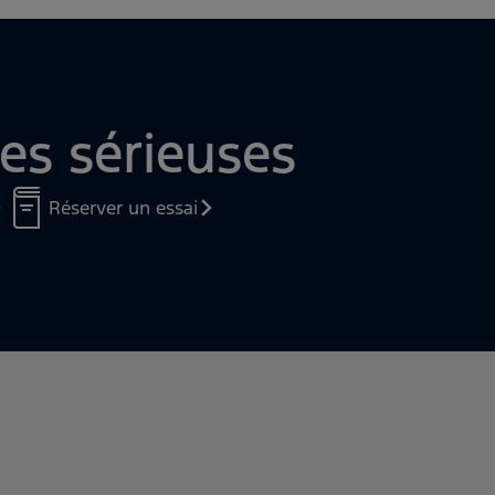
 sport à l´avant et à l´arrière, inspirés des a
tien lors d´une conduite dynamique
es sérieuses
Réserver un essai