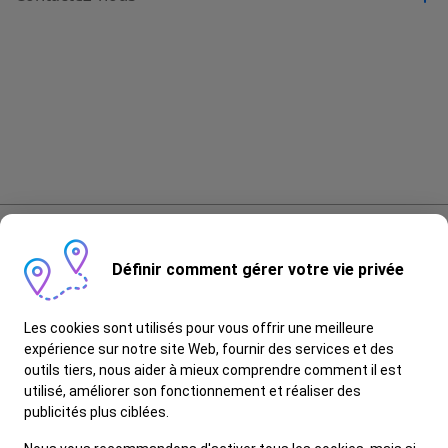
Contactez-nous
Réserver un Essai
Réserver un Service
Demandez un Devis
Brochure
Reclámation
Définir comment gérer votre vie privée
Suivre Ford
Les cookies sont utilisés pour vous offrir une meilleure
expérience sur notre site Web, fournir des services et des
outils tiers, nous aider à mieux comprendre comment il est
utilisé, améliorer son fonctionnement et réaliser des
publicités plus ciblées.
© 2026 Ford Motor Company
Confidentialité