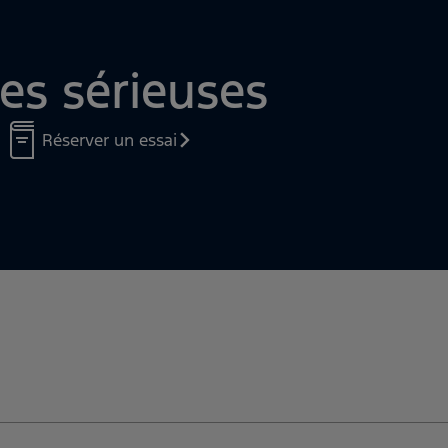
 Glissant, Boue/Ornières&Sable)
es sérieuses
Réserver un essai