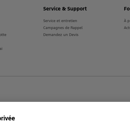
Service & Support
Fo
Service et entretien
À p
Campagnes de Rappel
Act
otte
Demandez un Devis
ai
privée