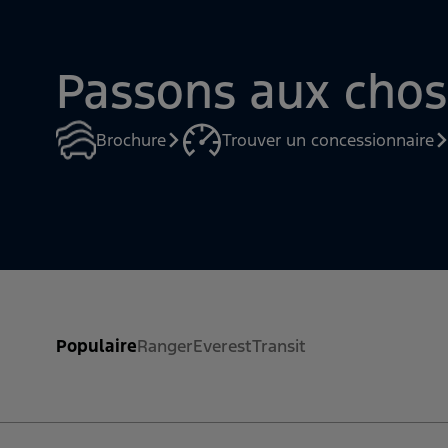
-Différentiel arrière auto-bloquant (LRD)
-Modes de conduite (Normal,Eco, Remorquage,
Passons aux chos
Brochure
Trouver un concessionnaire
Populaire
Ranger
Everest
Transit