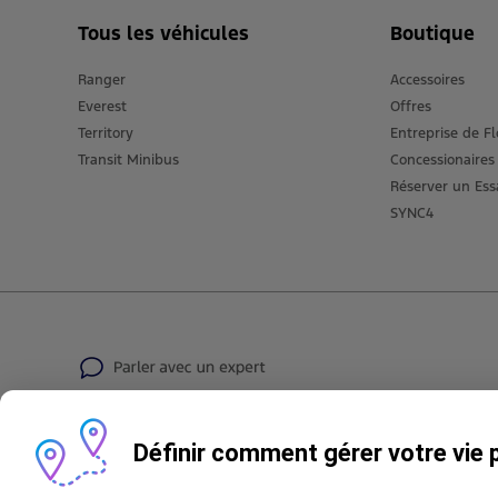
Tous les véhicules
Boutique
Ranger
Accessoires
Everest
Offres
Territory
Entreprise de Fl
Transit Minibus
Concessionaires
Réserver un Ess
SYNC4
Définir comment gérer votre vie 