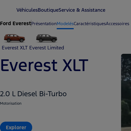
Véhicules
Boutique
Service & Assistance
Ford Everest
Présentation
Modelés
Caractéristiques
Accessoires
Everest XLT
Everest Limited
Everest XLT
2.0 L Diesel Bi-Turbo
Motorisation
Explorer