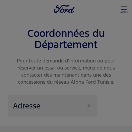
MENU
Véhicules
Coordonnées du
Département
SUV
Boutique
Accessoires
Service & Assistance
Pour toute demande d'information ou pour
Camionnettes et fourgons
réserver un essai ou service, merci de nous
Service et entretien
contacter dès maintenant dans une des
Offres
Ford Performance
concessions du réseau Alpha Ford Tunisie.
Campagnes de Rappel
Concessionaires
Adresse
Demandez un Devis
Réserver un Essai
Gabès
Société S2A