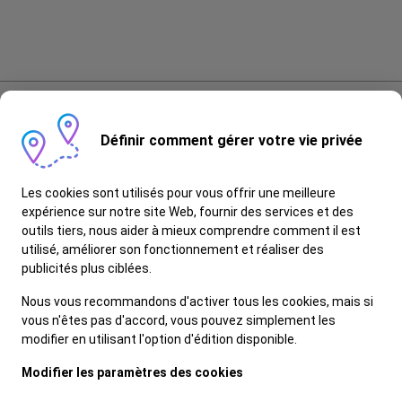
Brochure
Reclámation
Définir comment gérer votre vie privée
Suivre Ford
Les cookies sont utilisés pour vous offrir une meilleure
expérience sur notre site Web, fournir des services et des
outils tiers, nous aider à mieux comprendre comment il est
utilisé, améliorer son fonctionnement et réaliser des
publicités plus ciblées.
© 2026 Ford Motor Company
Confidentialité
Nous vous recommandons d'activer tous les cookies, mais si
Avertissement
vous n'êtes pas d'accord, vous pouvez simplement les
modifier en utilisant l'option d'édition disponible.
Visitez Ford Global
Contactez-nous
Modifier les paramètres des cookies
Concessionaires